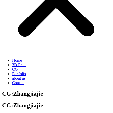
Home
3D Print
CG
Portfolio
about us
Contact
CG:Zhangjiajie
CG:Zhangjiajie